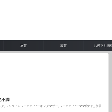
旅育
教育
お役立ち情
絶不調
スク
,
フルタイムワーママ
,
ワーキングマザー
,
ワーママ
,
ワーママ疲れた
,
別居