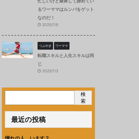
忙しいけど麻痺して諦めてい
るワーママはルンバをゲット
なのだ！
2025/7/9
つぶやき
ワーママ
転職スキルと人生スキルは同
じ
2025/7/3
検
索
最近の投稿
憧れの人、います？