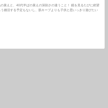
肌の衰えと、40代半ばの衰えの深刻さの違うこと！ 鏡を見るたびに絶望
もう婚活する予定もないし、肌キープよりも子供と思いっきり遊びたい