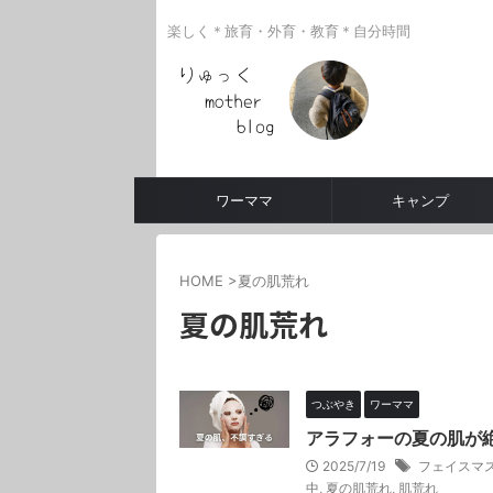
楽しく＊旅育・外育・教育＊自分時間
ワーママ
キャンプ
HOME
>
夏の肌荒れ
夏の肌荒れ
つぶやき
ワーママ
アラフォーの夏の肌が
2025/7/19
フェイスマ
中
,
夏の肌荒れ
,
肌荒れ