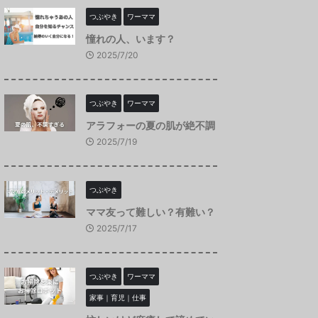
つぶやき
ワーママ
憧れの人、います？
2025/7/20
つぶやき
ワーママ
アラフォーの夏の肌が絶不調
2025/7/19
つぶやき
ママ友って難しい？有難い？
2025/7/17
つぶやき
ワーママ
家事｜育児｜仕事