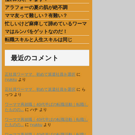
アラフォーの夏の肌が絶不調
ママ友って難しい？有難い？
忙しいけど麻痺して諦めているワーマ
マはルンバをゲットなのだ！
転職スキルと人生スキルは同じ
最近のコメント
正社員ワーママ、初めて派遣社員を選択
に
ryukku
より
正社員ワーママ、初めて派遣社員を選択
に
ら
っつ
より
ワーママ再就職｜40代半ばの転職活動｜転職し
たものの…
に
ハナ
より
ワーママ再就職｜40代半ばの転職活動｜転職し
たものの…
に
ryukku
より
ワーママ再就職｜40代半ばの転職活動｜転職し