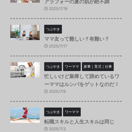
アラフォーの夏の肌が絶不調
2025/7/19
つぶやき
ママ友って難しい？有難い？
2025/7/17
つぶやき
ワーママ
家事｜育児｜仕事
忙しいけど麻痺して諦めているワ
ーママはルンバをゲットなのだ！
2025/7/9
つぶやき
ワーママ
転職スキルと人生スキルは同じ
2025/7/3