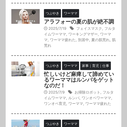
つぶやき
ワーママ
アラフォーの夏の肌が絶不調
2025/7/19
フェイスマスク
,
フルタ
イムワーママ
,
ワーキングマザー
,
ワーマ
マ
,
ワーママ疲れた
,
別居中
,
夏の肌荒れ
,
肌
荒れ
つぶやき
ワーママ
家事｜育児｜仕事
忙しいけど麻痺して諦めてい
るワーママはルンバをゲット
なのだ！
2025/7/9
お掃除ロボット
,
フルタ
イムワーママ
,
ルンバ
,
ワンオペワーママ
,
ワンオペ育児
,
ワーママ
,
ワーママ疲れた
つぶやき
ワーママ