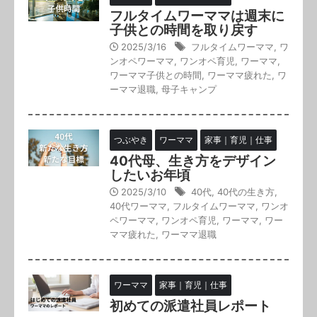
フルタイムワーママは週末に
子供との時間を取り戻す
2025/3/16
フルタイムワーママ
,
ワ
ンオペワーママ
,
ワンオペ育児
,
ワーママ
,
ワーママ子供との時間
,
ワーママ疲れた
,
ワ
ーママ退職
,
母子キャンプ
つぶやき
ワーママ
家事｜育児｜仕事
40代母、生き方をデザイン
したいお年頃
2025/3/10
40代
,
40代の生き方
,
40代ワーママ
,
フルタイムワーママ
,
ワンオ
ペワーママ
,
ワンオペ育児
,
ワーママ
,
ワー
ママ疲れた
,
ワーママ退職
ワーママ
家事｜育児｜仕事
初めての派遣社員レポート