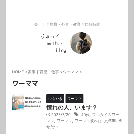
楽しく＊旅育・外育・教育＊自分時間
HOME
>
家事｜育児｜仕事
>
ワーママ
>
ワーママ
つぶやき
ワーママ
憧れの人、います？
2025/7/20
40代
,
フルタイムワー
ママ
,
ワーママ
,
ワーママ疲れた
,
更年期
,
痩
せたい