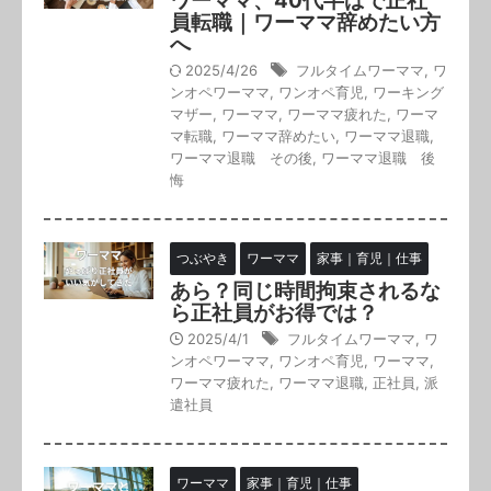
ワーママ、40代半ばで正社
員転職｜ワーママ辞めたい方
へ
2025/4/26
フルタイムワーママ
,
ワ
ンオペワーママ
,
ワンオペ育児
,
ワーキング
マザー
,
ワーママ
,
ワーママ疲れた
,
ワーマ
マ転職
,
ワーママ辞めたい
,
ワーママ退職
,
ワーママ退職 その後
,
ワーママ退職 後
悔
つぶやき
ワーママ
家事｜育児｜仕事
あら？同じ時間拘束されるな
ら正社員がお得では？
2025/4/1
フルタイムワーママ
,
ワ
ンオペワーママ
,
ワンオペ育児
,
ワーママ
,
ワーママ疲れた
,
ワーママ退職
,
正社員
,
派
遣社員
ワーママ
家事｜育児｜仕事