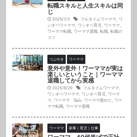
転職スキルと人生スキルは同
じ
2025/7/3
フルタイムワーママ
,
ワ
ンオペワーママ
,
ワンオペ育児
,
ワーママ
,
ワーママ転職
,
ワーママ退職
,
転職
,
転職の
コツ
つぶやき
ワーママ
意外や意外！ワーママが実は
楽しいということ｜ワーママ
退職してから実感
2025/6/29
フルタイムワーママ
,
ワンオペワーママ
,
ワンオペ育児
,
ワーマ
マ
,
ワーママ 悩み
,
ワーママ疲れた
,
ワー
ママ転職
,
ワーママ退職
ワーママ
家事｜育児｜仕事