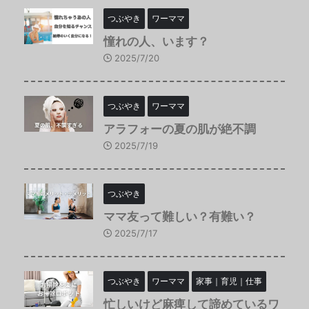
つぶやき
ワーママ
憧れの人、います？
2025/7/20
つぶやき
ワーママ
アラフォーの夏の肌が絶不調
2025/7/19
つぶやき
ママ友って難しい？有難い？
2025/7/17
つぶやき
ワーママ
家事｜育児｜仕事
忙しいけど麻痺して諦めているワ