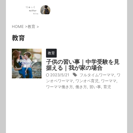
HOME
>
教育
>
教育
教育
子供の習い事｜中学受験を見
据える｜我が家の場合
2023/5/21
フルタイムワーママ
,
ワ
ンオペワーママ
,
ワンオペ育児
,
ワーママ
,
ワーママ働き方
,
働き方
,
習い事
,
育児