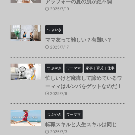
アラフォーの夏の肌が絶不調
2025/7/19
つぶやき
ママ友って難しい？有難い？
2025/7/17
つぶやき
ワーママ
家事｜育児｜仕事
忙しいけど麻痺して諦めているワ
ーママはルンバをゲットなのだ！
2025/7/9
つぶやき
ワーママ
転職スキルと人生スキルは同じ
2025/7/3