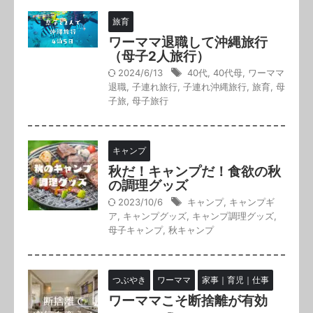
旅育
ワーママ退職して沖縄旅行
（母子2人旅行）
2024/6/13
40代
,
40代母
,
ワーママ
退職
,
子連れ旅行
,
子連れ沖縄旅行
,
旅育
,
母
子旅
,
母子旅行
キャンプ
秋だ！キャンプだ！食欲の秋
の調理グッズ
2023/10/6
キャンプ
,
キャンプギ
ア
,
キャンプグッズ
,
キャンプ調理グッズ
,
母子キャンプ
,
秋キャンプ
つぶやき
ワーママ
家事｜育児｜仕事
ワーママこそ断捨離が有効