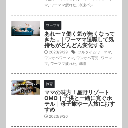
マ
,
ワーママ疲れた
,
冷凍パン
ワーママ
あれ〜？働く気が無くなって
きた…｜ワーママ退職して気
持ちがどんどん変化する
2023/9/29
フルタイムワーママ
,
ワンオペワーママ
,
ワンオペ育児
,
ワーマ
マ
,
ワーママ疲れた
,
退職
旅育
ママの味方！星野リゾート
OMO｜子供と一緒に寛ぐホ
テル｜母子旅や一人旅におす
すめ
2023/9/20