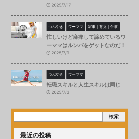
2025/7/17
つぶやき
ワーママ
家事｜育児｜仕事
忙しいけど麻痺して諦めているワ
ーママはルンバをゲットなのだ！
2025/7/9
つぶやき
ワーママ
転職スキルと人生スキルは同じ
2025/7/3
検索
最近の投稿