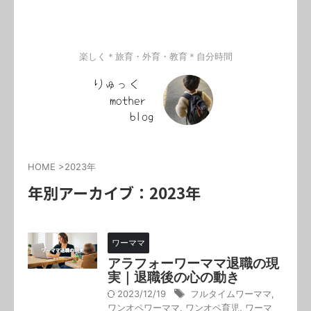
楽しく＊旅育・外育・教育＊自分時間
HOME
>
2023年
年別アーカイブ：2023年
ワーママ
アラフォーワーママ退職の現
実｜退職後の心の動き
2023/12/19
フルタイムワーママ
,
ワンオペワーママ
,
ワンオペ育児
,
ワーマ