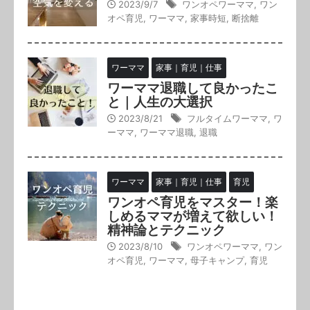
2023/9/7
ワンオペワーママ
,
ワン
オペ育児
,
ワーママ
,
家事時短
,
断捨離
ワーママ
家事｜育児｜仕事
ワーママ退職して良かったこ
と｜人生の大選択
2023/8/21
フルタイムワーママ
,
ワ
ーママ
,
ワーママ退職
,
退職
ワーママ
家事｜育児｜仕事
育児
ワンオペ育児をマスター！楽
しめるママが増えて欲しい！
精神論とテクニック
2023/8/10
ワンオペワーママ
,
ワン
オペ育児
,
ワーママ
,
母子キャンプ
,
育児