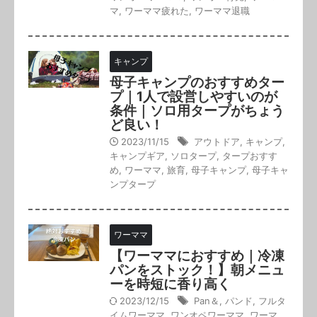
マ
,
ワーママ疲れた
,
ワーママ退職
キャンプ
母子キャンプのおすすめター
プ｜1人で設営しやすいのが
条件｜ソロ用タープがちょう
ど良い！
2023/11/15
アウトドア
,
キャンプ
,
キャンプギア
,
ソロタープ
,
タープおすす
め
,
ワーママ
,
旅育
,
母子キャンプ
,
母子キャ
ンプタープ
ワーママ
【ワーママにおすすめ｜冷凍
パンをストック！】朝メニュ
ーを時短に香り高く
2023/12/15
Pan＆
,
パンド
,
フルタ
イムワーママ
,
ワンオペワーママ
,
ワーマ