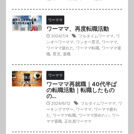
ワーママ
ワーママ、再度転職活動
2024/7/4
フルタイムワーママ
,
ワ
ンオペワーママ
,
ワンオペ育児
,
ワーママ
,
ワーママ疲れた
,
ワーママ転職
,
ワーママ退
職
,
育児
,
退職
ワーママ
ワーママ再就職｜40代半ば
の転職活動｜転職したもの
の…
2024/6/12
フルタイムワーママ
,
ワ
ーキングマザー
,
ワーママ
,
ワーママ疲れ
た
,
ワーママ転職
,
ワーママ辞めたい
,
ワー
ママ退職
,
正社員ワーママ