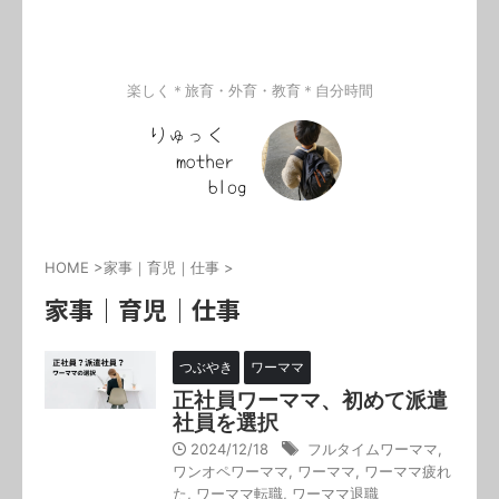
楽しく＊旅育・外育・教育＊自分時間
HOME
>
家事｜育児｜仕事
>
家事｜育児｜仕事
つぶやき
ワーママ
正社員ワーママ、初めて派遣
社員を選択
2024/12/18
フルタイムワーママ
,
ワンオペワーママ
,
ワーママ
,
ワーママ疲れ
た
,
ワーママ転職
,
ワーママ退職