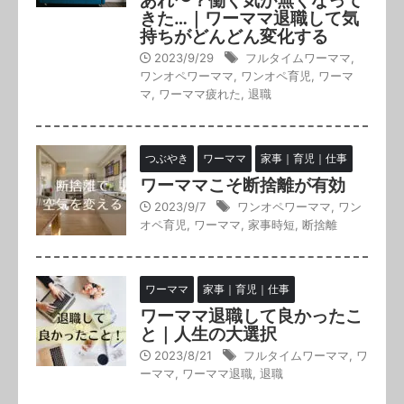
あれ〜？働く気が無くなって
きた…｜ワーママ退職して気
持ちがどんどん変化する
2023/9/29
フルタイムワーママ
,
ワンオペワーママ
,
ワンオペ育児
,
ワーマ
マ
,
ワーママ疲れた
,
退職
つぶやき
ワーママ
家事｜育児｜仕事
ワーママこそ断捨離が有効
2023/9/7
ワンオペワーママ
,
ワン
オペ育児
,
ワーママ
,
家事時短
,
断捨離
ワーママ
家事｜育児｜仕事
ワーママ退職して良かったこ
と｜人生の大選択
2023/8/21
フルタイムワーママ
,
ワ
ーママ
,
ワーママ退職
,
退職