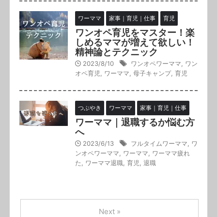
ワーママ
家事｜育児｜仕事
育児
ワンオペ育児をマスター！楽
しめるママが増えて欲しい！
精神論とテクニック
2023/8/10
ワンオペワーママ
,
ワン
オペ育児
,
ワーママ
,
母子キャンプ
,
育児
つぶやき
ワーママ
家事｜育児｜仕事
ワーママ｜退職するか悩む方
へ
2023/6/13
フルタイムワーママ
,
ワ
ンオペワーママ
,
ワーママ
,
ワーママ疲れ
た
,
ワーママ退職
,
育児
,
退職
Next »