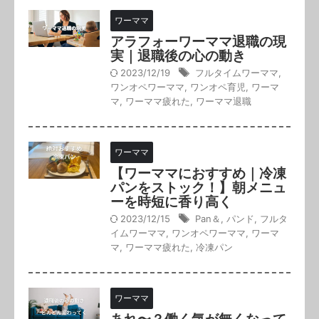
ワーママ
アラフォーワーママ退職の現
実｜退職後の心の動き
2023/12/19
フルタイムワーママ
,
ワンオペワーママ
,
ワンオペ育児
,
ワーマ
マ
,
ワーママ疲れた
,
ワーママ退職
ワーママ
【ワーママにおすすめ｜冷凍
パンをストック！】朝メニュ
ーを時短に香り高く
2023/12/15
Pan＆
,
パンド
,
フルタ
イムワーママ
,
ワンオペワーママ
,
ワーマ
マ
,
ワーママ疲れた
,
冷凍パン
ワーママ